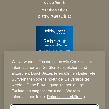
A 5661 Rauris
+43 6544 / 6333
platzwirt@rauris.at
Sehr gut
5.7 Gesamtbewertung
Hotel-Restaurant Platzwirt
Jetzt bewerten
Wir verwenden Technologien wie Cookies, um
Informationen auf Geräten zu speichern und
abzurufen. Durch Akzeptieren können Daten wie
Surfverhalten oder eindeutige IDs verarbeitet
werden. Ohne Einwilligung können einige
Funktionen eingeschränkt sein. Weitere
Home
Hotel
Informationen in der
Datenschutzerklärung
.
Restaurant
Gästehaus Egger
Preise & Pauschalen
Region